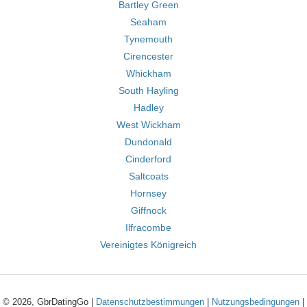
Bartley Green
Seaham
Tynemouth
Cirencester
Whickham
South Hayling
Hadley
West Wickham
Dundonald
Cinderford
Saltcoats
Hornsey
Giffnock
Ilfracombe
Vereinigtes Königreich
© 2026, GbrDatingGo |
Datenschutzbestimmungen
|
Nutzungsbedingungen
|