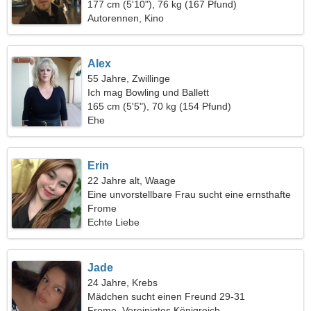
177 cm (5'10"), 76 kg (167 Pfund)
Autorennen, Kino
Alex
55 Jahre, Zwillinge
Ich mag Bowling und Ballett
165 cm (5'5"), 70 kg (154 Pfund)
Ehe
Erin
22 Jahre alt, Waage
Eine unvorstellbare Frau sucht eine ernsthafte
Beziehung
Frome
Echte Liebe
Jade
24 Jahre, Krebs
Mädchen sucht einen Freund 29-31
Frome, Vereinigtes Königreich