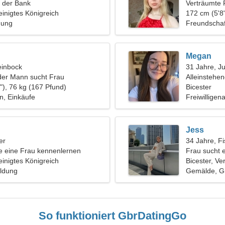
n der Bank
Verträumte 
einigtes Königreich
172 cm (5'8"
hung
Freundschaf
Megan
einbock
31 Jahre, J
der Mann sucht Frau
Alleinstehe
"), 76 kg (167 Pfund)
Bicester
n, Einkäufe
Freiwilligen
Jess
er
34 Jahre, F
 eine Frau kennenlernen
Frau sucht 
einigtes Königreich
Bicester, Ve
ildung
Gemälde, Gra
So funktioniert GbrDatingGo