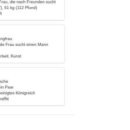
Frau, die nach Freunden sucht
), 51 kg (112 Pfund)
t
ungfrau
nde Frau sucht einen Mann
arbeit, Kunst
ische
ein Paar
reinigtes Königreich
ffiti