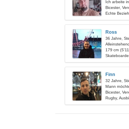
Ich arbeite i
Bicester, Ver
Echte Bezie
Ross
36 Jahre, St
Alleinstehen
179 cm (5'11
Skateboarde
Finn
32 Jahre, Sti
Mann möchte
Bicester, Ver
Rugby, Ausb