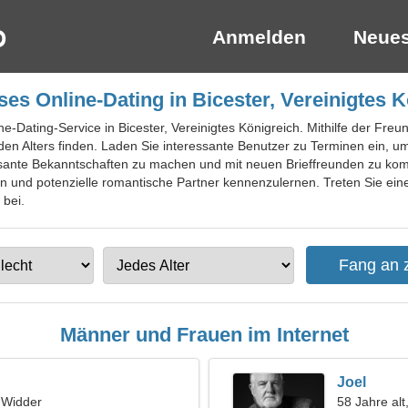
Anmelden
Neues
es Online-Dating in Bicester, Vereinigtes 
ne-Dating-Service in Bicester, Vereinigtes Königreich. Mithilfe der Fr
en Alters finden. Laden Sie interessante Benutzer zu Terminen ein, u
essante Bekanntschaften zu machen und mit neuen Brieffreunden zu kom
 und potenzielle romantische Partner kennenzulernen. Treten Sie einer
 bei.
Männer und Frauen im Internet
Joel
, Widder
58 Jahre alt