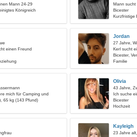
einen Mann 24-29
Mann sucht 
einigtes Königreich
Bicester
Kurzfristige
Jordan
öwe
27 Jahre, 
ht einen Freund
Kerl sucht 
Bicester, Ve
eziehung
Familie
Olivia
assermann
43 Jahre, Zw
iere mich für Camping und
Ich suche 
), 65 kg (143 Pfund)
Bicester
Hochzeit
Kayleigh
ngfrau
23 Jahre al