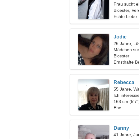
Frau sucht 
Bicester, Ver
Echte Liebe
Jodie
26 Jahre, L
Mädchen suc
Bicester
Ernsthafte B
Rebecca
55 Jahre, W
Ich interess
Videospiele
168 cm (5'7"
Ehe
Danny
41 Jahre, Ju