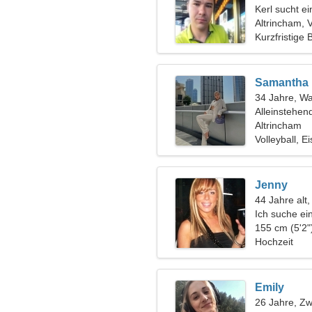
Kerl sucht e
Altrincham, 
Kurzfristige
Samantha
34 Jahre, W
Alleinstehen
Altrincham
Volleyball, E
Jenny
44 Jahre alt
Ich suche ei
Romantik
155 cm (5'2"
Hochzeit
Emily
26 Jahre, Zwi