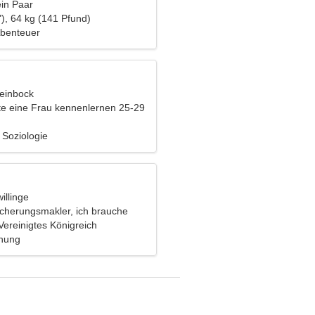
ein Paar
), 64 kg (141 Pfund)
Abenteuer
teinbock
e eine Frau kennenlernen 25-29
 Soziologie
illinge
icherungsmakler, ich brauche
e Frau
Vereinigtes Königreich
ehung