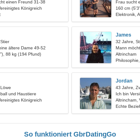
ht einen Freund 31-38
Frau sucht 
Vereinigtes Königreich
160 cm (5'3"
t
Elektronik, 
James
 Stier
32 Jahre, S
eine ältere Dame 49-52
Mann möcht
"), 88 kg (194 Pfund)
Altrincham
Philosophie,
Jordan
, Löwe
43 Jahre, Zw
ßball und Haustiere
Ich bin Vers
Vereinigtes Königreich
eine sensibl
Altrincham, 
Echte Bezi
So funktioniert GbrDatingGo