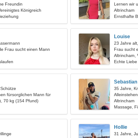
ine Freundin
Lernen wir u
Vereinigtes Königreich
Frau
Altrincham
 Beziehung
Ernsthafte 
Louise
assermann
23 Jahre alt
de Frau sucht einen Mann
Frau sucht 
Altrincham, 
islaufen
Echte Liebe
Sebastian
, Schütze
35 Jahre, K
nen fürsorglichen Mann für
Alleinstehe
), 70 kg (154 Pfund)
Altrincham
Massage, Fi
Hollie
llinge
31 Jahre, J