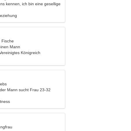
ns kennen, ich bin eine gesellige
Beziehung
, Fische
einen Mann
Vereinigtes Königreich
rebs
nder Mann sucht Frau 23-32
tness
ungfrau