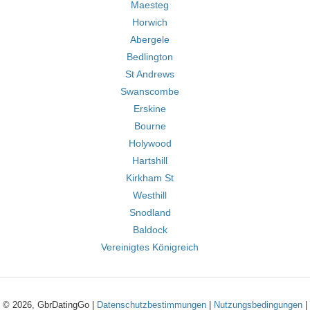
Maesteg
Horwich
Abergele
Bedlington
St Andrews
Swanscombe
Erskine
Bourne
Holywood
Hartshill
Kirkham St
Westhill
Snodland
Baldock
Vereinigtes Königreich
© 2026, GbrDatingGo |
Datenschutzbestimmungen
|
Nutzungsbedingungen
|