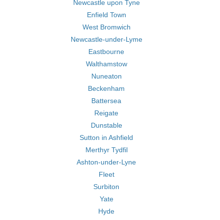
Newcastle upon Tyne
Enfield Town
West Bromwich
Newcastle-under-Lyme
Eastbourne
Walthamstow
Nuneaton
Beckenham
Battersea
Reigate
Dunstable
Sutton in Ashfield
Merthyr Tydfil
Ashton-under-Lyne
Fleet
Surbiton
Yate
Hyde