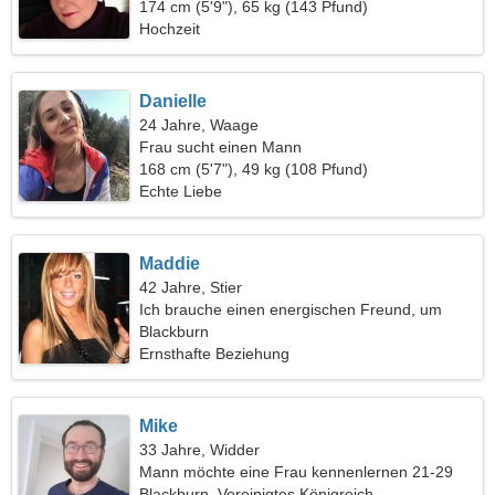
174 cm (5'9"), 65 kg (143 Pfund)
Hochzeit
Danielle
24 Jahre, Waage
Frau sucht einen Mann
168 cm (5'7"), 49 kg (108 Pfund)
Echte Liebe
Maddie
42 Jahre, Stier
Ich brauche einen energischen Freund, um
zusammen zu reisen
Blackburn
Ernsthafte Beziehung
Mike
33 Jahre, Widder
Mann möchte eine Frau kennenlernen 21-29
Blackburn, Vereinigtes Königreich