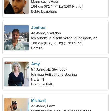
Mann sucht Frau
184 cm (6'1"), 77 kg (169 Pfund)
Echte Beziehung
Joshua
43 Jahre, Skorpion
Ich arbeite in einem Vergnügungspark, ich
brauche eine fantastische Frau
188 cm (6'3"), 81 kg (178 Pfund)
Familie
Amy
57 Jahre alt, Steinbock
Ich mag Fußball und Bowling
Hartshill
Freundschaft
Michael
32 Jahre, Löwe
Mann möchte eine Frau kennenlernen