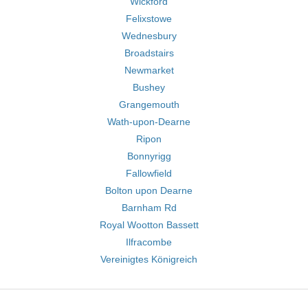
Wickford
Felixstowe
Wednesbury
Broadstairs
Newmarket
Bushey
Grangemouth
Wath-upon-Dearne
Ripon
Bonnyrigg
Fallowfield
Bolton upon Dearne
Barnham Rd
Royal Wootton Bassett
Ilfracombe
Vereinigtes Königreich