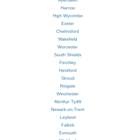
Aberdeen
Harrow
High Wycombe
Exeter
Chelmsford
Wakefield
Worcester
South Shields
Finchley
Hereford
Stroud
Reigate
Winchester
Merthyr Tydfil
Newark-on-Trent
Leyland
Falkirk
Exmouth