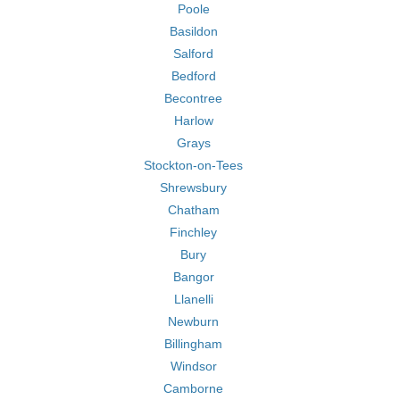
Poole
Basildon
Salford
Bedford
Becontree
Harlow
Grays
Stockton-on-Tees
Shrewsbury
Chatham
Finchley
Bury
Bangor
Llanelli
Newburn
Billingham
Windsor
Camborne