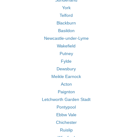
Sunderland
York
Telford
Blackburn
Basildon
Newcastle-under-Lyme
Wakefield
Putney
Fylde
Dewsbury
Meikle Earnock
Acton
Paignton
Letchworth Garden Stadt
Pontypool
Ebbw Vale
Chichester
Ruislip