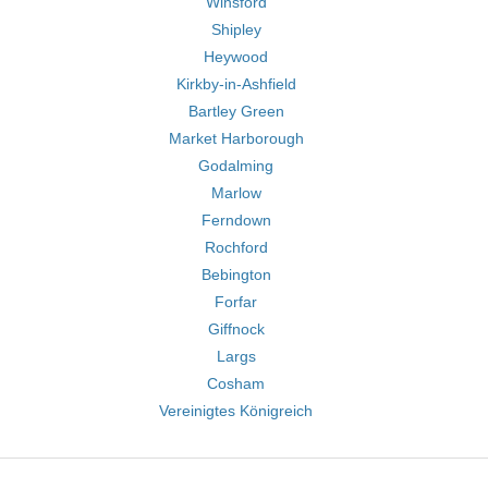
Winsford
Shipley
Heywood
Kirkby-in-Ashfield
Bartley Green
Market Harborough
Godalming
Marlow
Ferndown
Rochford
Bebington
Forfar
Giffnock
Largs
Cosham
Vereinigtes Königreich