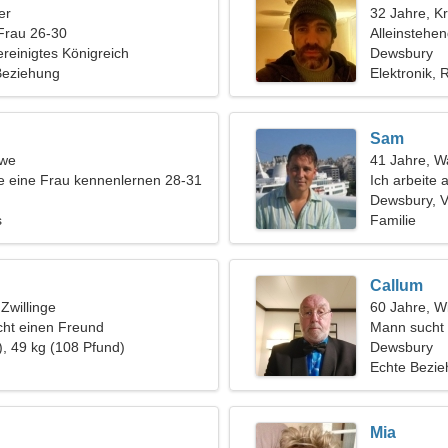
er
32 Jahre, K
Frau 26-30
Alleinstehe
reinigtes Königreich
Dewsbury
 Beziehung
Elektronik, 
Sam
öwe
41 Jahre, 
 eine Frau kennenlernen 28-31
Ich arbeite a
brauche ein
Dewsbury, V
s
Familie
Callum
 Zwillinge
60 Jahre, W
ht einen Freund
Mann sucht 
), 49 kg (108 Pfund)
Dewsbury
Echte Bezi
Mia