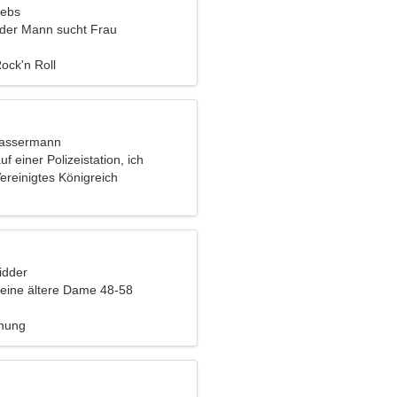
rebs
nder Mann sucht Frau
Rock'n Roll
Wassermann
uf einer Polizeistation, ich
e charmante Frau
ereinigtes Königreich
idder
eine ältere Dame 48-58
ehung