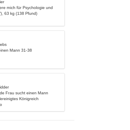
ier
iere mich für Psychologie und
), 63 kg (138 Pfund)
rebs
einen Mann 31-38
idder
nde Frau sucht einen Mann
ereinigtes Königreich
ko