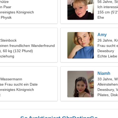
hütze
56 Jahre, St
in Paar
Ich interess
reinigtes Königreich
Klavier
155 cm (5'2"
, Physik
Ehe
Amy
 Steinbock
26 Jahre, K
einen freundlichen Wanderfreund
Frau sucht 
), 60 kg (132 Pfund)
Dewsbury
eziehung
Echte Liebe
Niamh
t, Wassermann
33 Jahre, W
se Frau sucht ein Date
Alleinstehe
reinigtes Königreich
Dewsbury, V
t
Pilates, Dis