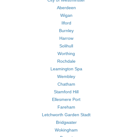
City of Westminster
Aberdeen
Wigan
Ilford
Burnley
Harrow
Solihull
Worthing
Rochdale
Leamington Spa
Wembley
Chatham
Stamford Hill
Ellesmere Port
Fareham
Letchworth Garden Stadt
Bridgwater
Wokingham