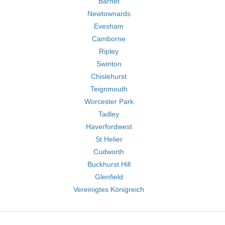
Barnet
Newtownards
Evesham
Camborne
Ripley
Swinton
Chislehurst
Teignmouth
Worcester Park
Tadley
Haverfordwest
St Helier
Cudworth
Buckhurst Hill
Glenfield
Vereinigtes Königreich