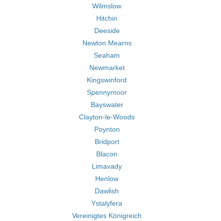
Wilmslow
Hitchin
Deeside
Newton Mearns
Seaham
Newmarket
Kingswinford
Spennymoor
Bayswater
Clayton-le-Woods
Poynton
Bridport
Blacon
Limavady
Henlow
Dawlish
Ystalyfera
Vereinigtes Königreich