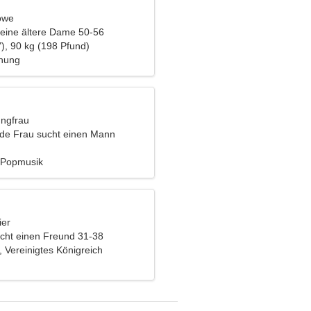
öwe
eine ältere Dame 50-56
), 90 kg (198 Pfund)
ehung
ungfrau
nde Frau sucht einen Mann
 Popmusik
ier
cht einen Freund 31-38
 Vereinigtes Königreich