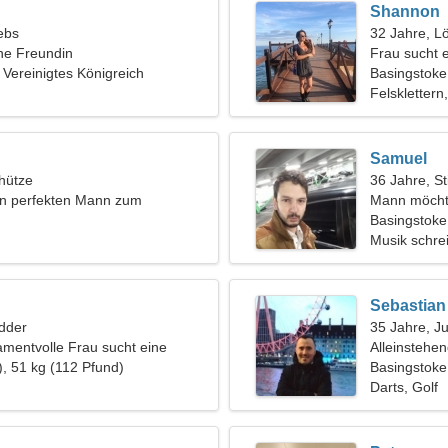
Shannon
ebs
32 Jahre, L
ine Freundin
Frau sucht 
 Vereinigtes Königreich
Basingstoke
Felsklettern
Samuel
hütze
36 Jahre, St
en perfekten Mann zum
Mann möcht
 Skifahren
Basingstoke,
Musik schrei
Sebastian
dder
35 Jahre, J
mentvolle Frau sucht eine
Alleinstehe
liche Beziehung
), 51 kg (112 Pfund)
Basingstoke
Darts, Golf