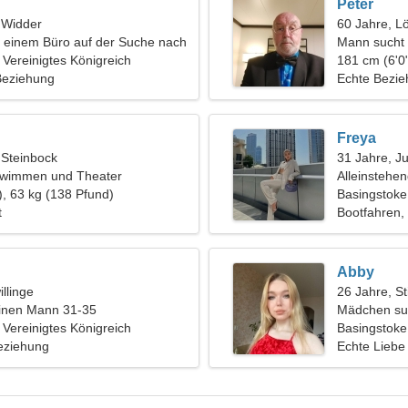
Peter
, Widder
60 Jahre, L
in einem Büro auf der Suche nach
Mann sucht 
schaftlichen Frau
 Vereinigtes Königreich
181 cm (6'0"
 Beziehung
Echte Bezi
Freya
 Steinbock
31 Jahre, J
chwimmen und Theater
Alleinstehe
), 63 kg (138 Pfund)
Basingstoke
t
Bootfahren,
Abby
llinge
26 Jahre, St
einen Mann 31-35
Mädchen su
 Vereinigtes Königreich
Basingstoke,
eziehung
Echte Liebe