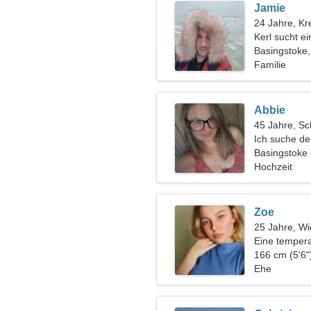
Jamie
24 Jahre, Kr
Kerl sucht e
Basingstoke,
Familie
Abbie
45 Jahre, Sc
Ich suche d
gemeinsamen
Basingstoke
Hochzeit
Zoe
25 Jahre, Wi
Eine tempera
leidenschaft
166 cm (5'6"
Ehe