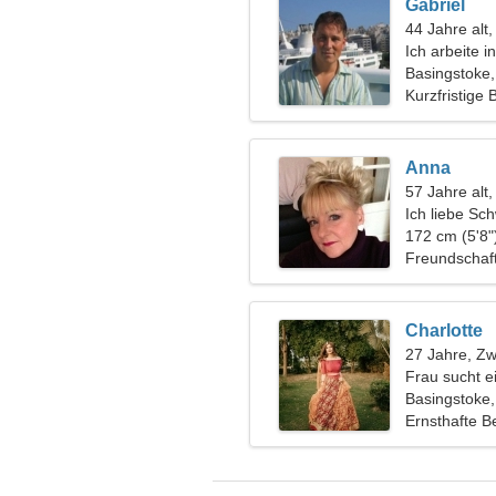
Gabriel
44 Jahre alt
Ich arbeite 
einer leiden
Basingstoke,
Kurzfristige
Anna
57 Jahre alt,
Ich liebe S
172 cm (5'8"
Freundschaf
Charlotte
27 Jahre, Zwi
Frau sucht 
Basingstoke,
Ernsthafte B