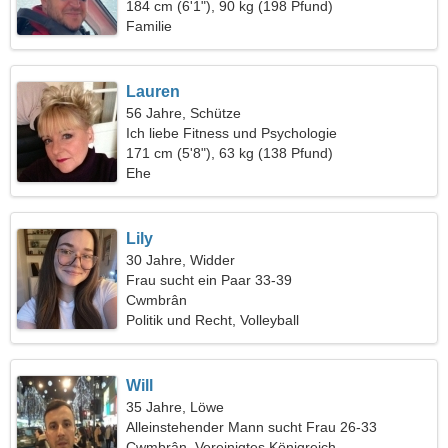
fröhliche Frau
184 cm (6'1"), 90 kg (198 Pfund)
Familie
Lauren
56 Jahre, Schütze
Ich liebe Fitness und Psychologie
171 cm (5'8"), 63 kg (138 Pfund)
Ehe
Lily
30 Jahre, Widder
Frau sucht ein Paar 33-39
Cwmbrân
Politik und Recht, Volleyball
Will
35 Jahre, Löwe
Alleinstehender Mann sucht Frau 26-33
Cwmbrân, Vereinigtes Königreich