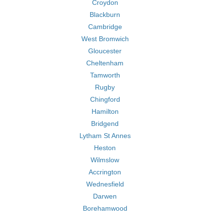
Croydon
Blackburn
Cambridge
West Bromwich
Gloucester
Cheltenham
Tamworth
Rugby
Chingford
Hamilton
Bridgend
Lytham St Annes
Heston
Wilmslow
Accrington
Wednesfield
Darwen
Borehamwood