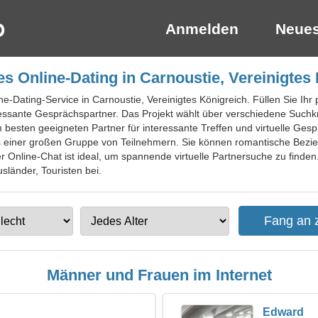
Anmelden
Neues
s Online-Dating in Carnoustie, Vereinigtes
ne-Dating-Service in Carnoustie, Vereinigtes Königreich. Füllen Sie Ihr 
eressante Gesprächspartner. Das Projekt wählt über verschiedene Such
 besten geeigneten Partner für interessante Treffen und virtuelle Gesp
us einer großen Gruppe von Teilnehmern. Sie können romantische Bezi
Online-Chat ist ideal, um spannende virtuelle Partnersuche zu finden.
usländer, Touristen bei.
Männer und Frauen im Internet
Edward