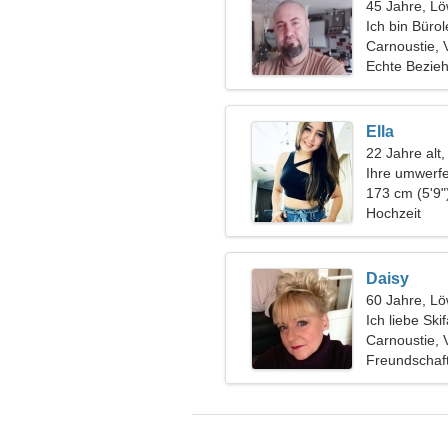
45 Jahre, L
Ich bin Bürol
verträumte 
Carnoustie, 
Echte Bezie
Ella
22 Jahre al
Ihre umwerf
173 cm (5'9"
Hochzeit
Daisy
60 Jahre, L
Ich liebe Sk
Carnoustie, 
Freundschaf