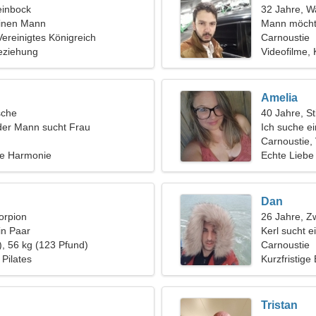
einbock
32 Jahre, 
einen Mann
Mann möcht
Vereinigtes Königreich
Carnoustie
eziehung
Videofilme,
Amelia
sche
40 Jahre, St
der Mann sucht Frau
Ich suche e
Carnoustie, 
re Harmonie
Echte Liebe
Dan
orpion
26 Jahre, Zw
in Paar
Kerl sucht 
), 56 kg (123 Pfund)
Carnoustie
Pilates
Kurzfristige
Tristan