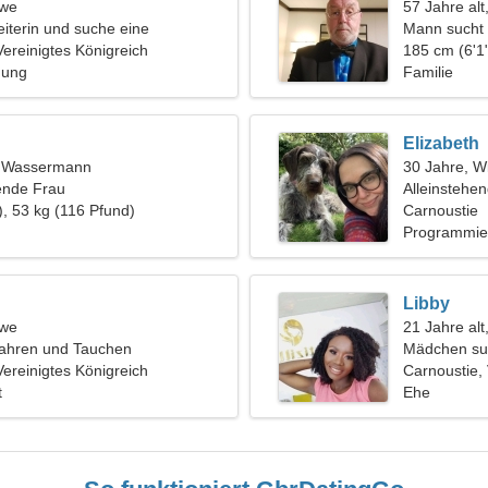
öwe
57 Jahre alt
eiterin und suche eine
Mann sucht 
Frau
Vereinigtes Königreich
185 cm (6'1"
hung
Familie
Elizabeth
t, Wassermann
30 Jahre, W
ende Frau
Alleinstehe
), 53 kg (116 Pfund)
Carnoustie
Programmie
Libby
öwe
21 Jahre alt
ifahren und Tauchen
Mädchen su
Vereinigtes Königreich
Carnoustie, 
t
Ehe