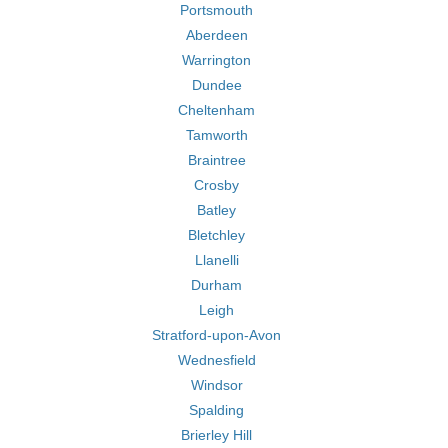
Portsmouth
Aberdeen
Warrington
Dundee
Cheltenham
Tamworth
Braintree
Crosby
Batley
Bletchley
Llanelli
Durham
Leigh
Stratford-upon-Avon
Wednesfield
Windsor
Spalding
Brierley Hill