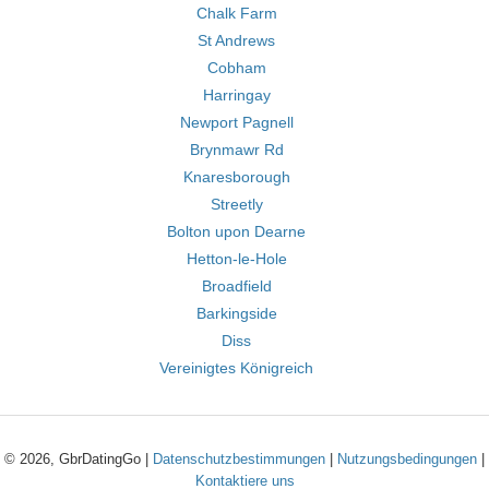
Chalk Farm
St Andrews
Cobham
Harringay
Newport Pagnell
Brynmawr Rd
Knaresborough
Streetly
Bolton upon Dearne
Hetton-le-Hole
Broadfield
Barkingside
Diss
Vereinigtes Königreich
© 2026, GbrDatingGo |
Datenschutzbestimmungen
|
Nutzungsbedingungen
|
Kontaktiere uns