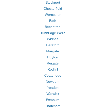
Stockport
Chesterfield
Worcester
Bath
Becontree
Tunbridge Wells
Widnes
Hereford
Margate
Huyton
Reigate
Redhill
Coatbridge
Newburn
Yeadon
Warwick
Exmouth
Thatcham