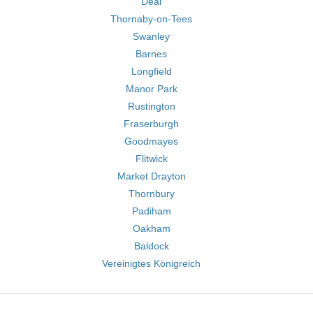
Deal
Thornaby-on-Tees
Swanley
Barnes
Longfield
Manor Park
Rustington
Fraserburgh
Goodmayes
Flitwick
Market Drayton
Thornbury
Padiham
Oakham
Baldock
Vereinigtes Königreich