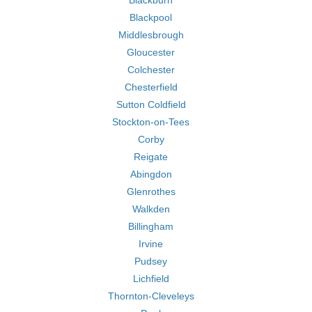
Blackburn
Blackpool
Middlesbrough
Gloucester
Colchester
Chesterfield
Sutton Coldfield
Stockton-on-Tees
Corby
Reigate
Abingdon
Glenrothes
Walkden
Billingham
Irvine
Pudsey
Lichfield
Thornton-Cleveleys