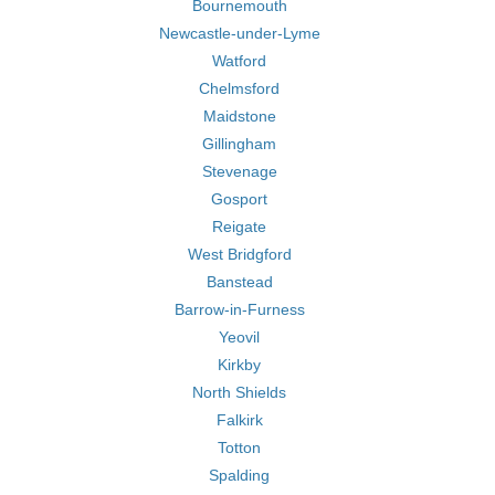
Bournemouth
Newcastle-under-Lyme
Watford
Chelmsford
Maidstone
Gillingham
Stevenage
Gosport
Reigate
West Bridgford
Banstead
Barrow-in-Furness
Yeovil
Kirkby
North Shields
Falkirk
Totton
Spalding