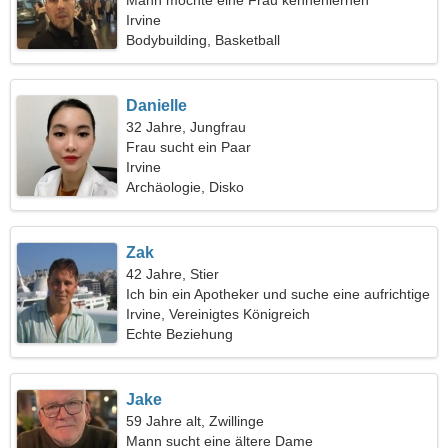
Mann möchte eine Frau kennenlernen
Irvine
Bodybuilding, Basketball
Danielle
32 Jahre, Jungfrau
Frau sucht ein Paar
Irvine
Archäologie, Disko
Zak
42 Jahre, Stier
Ich bin ein Apotheker und suche eine aufrichtige
Frau
Irvine, Vereinigtes Königreich
Echte Beziehung
Jake
59 Jahre alt, Zwillinge
Mann sucht eine ältere Dame