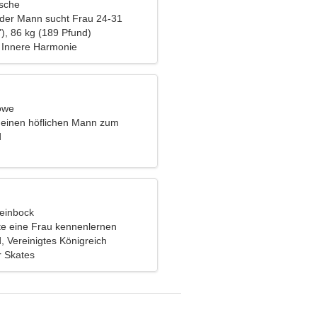
ische
nder Mann sucht Frau 24-31
), 86 kg (189 Pfund)
 Innere Harmonie
öwe
 einen höflichen Mann zum
d
teinbock
e eine Frau kennenlernen
, Vereinigtes Königreich
r Skates