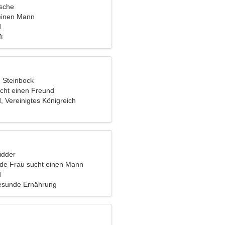
ische
einen Mann
d
t
, Steinbock
cht einen Freund
, Vereinigtes Königreich
idder
nde Frau sucht einen Mann
d
Gesunde Ernährung