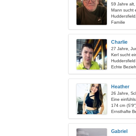
59 Jahre al
Mann sucht 
Huddersfield
Familie
Charlie
27 Jahre, Ju
Kerl sucht e
Huddersfield
Echte Bezie
Heather
26 Jahre, Sc
Eine einfühl
174 cm (5'9"
Ernsthafte B
Gabriel