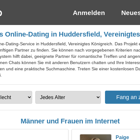
Anmelden
Neues
 Online-Dating in Huddersfield, Vereinigte
ine-Dating-Service in Huddersfield, Vereinigtes Königreich. Das Projekt
künftigen Partner zu finden. Sie können nach vorgegebenen Kriterien 
ystem hilft dabei, geeignete Partner für romantische Treffen und ang
einen Chats können Sie mit anderen Benutzern chatten und Ihre Inter
len und eine praktische Suchmaschine. Treten Sie einer kostenlosen Dat
.
Männer und Frauen im Internet
Paige