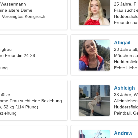
t, Wassermann
25 Jahre, F
eine ältere Dame
Frau sucht 
, Vereinigtes Königreich
Huddersfiel
Freundschaf
Abigail
ngfrau
23 Jahre alt
ine Freundin 24-28
Mädchen su
Huddersfield
hung
Echte Liebe
Ashleigh
hütze
33 Jahre, W
same Frau sucht eine Beziehung
Alleinstehe
), 52 kg (114 Pfund)
Huddersfiel
eziehung
Paintball, 
Andrew