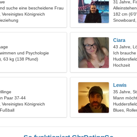
öwe
31 Jahre, F
 und suche eine bescheidene Frau
Alleinstehe
, Vereinigtes Königreich
182 cm (6'0"
 Beziehung
Snowboard,
Ciara
aage
43 Jahre, L
chwimmen und Psychologie
Ich brauche
), 63 kg (138 Pfund)
Reisen
Huddersfiel
Hochzeit
Lewis
llinge
35 Jahre, S
in Paar 37-44
Mann möcht
, Vereinigtes Königreich
Huddersfield
Fußball
Blues, Rolle