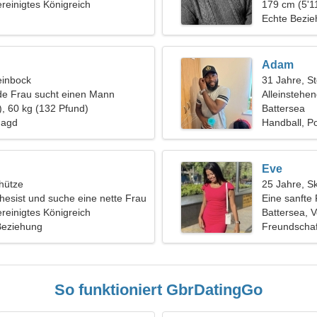
ereinigtes Königreich
179 cm (5'11
Echte Bezi
Adam
einbock
31 Jahre, S
de Frau sucht einen Mann
Alleinstehe
), 60 kg (132 Pfund)
Battersea
Jagd
Handball, P
Eve
hütze
25 Jahre, S
thesist und suche eine nette Frau
Eine sanfte 
ereinigtes Königreich
Beziehung
Battersea, V
 Beziehung
Freundschaf
So funktioniert GbrDatingGo