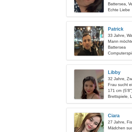
Battersea, V
Echte Liebe
Patrick
33 Jahre, W
Mann möchte
Battersea
Computerspie
Libby
32 Jahre, Zwi
Frau sucht e
171 cm (5'8"
Brettspiele, L
Ciara
27 Jahre, Fi
Mädchen suc