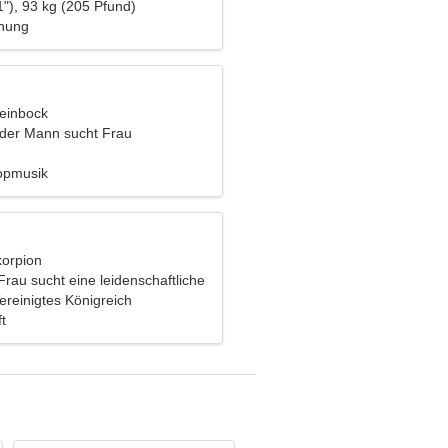
"), 93 kg (205 Pfund)
ehung
teinbock
nder Mann sucht Frau
opmusik
korpion
Frau sucht eine leidenschaftliche
ereinigtes Königreich
t