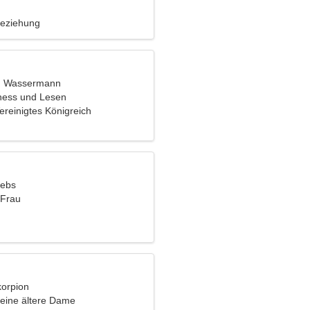
u tanzen
Beziehung
t, Wassermann
tness und Lesen
ereinigtes Königreich
rebs
 Frau
korpion
eine ältere Dame