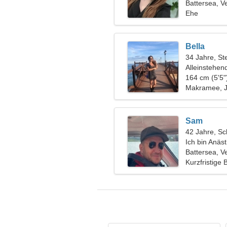
Battersea, V
Ehe
Bella
34 Jahre, St
Alleinstehen
164 cm (5'5"
Makramee, 
Sam
42 Jahre, Sc
Ich bin Anäs
Battersea, V
Kurzfristige