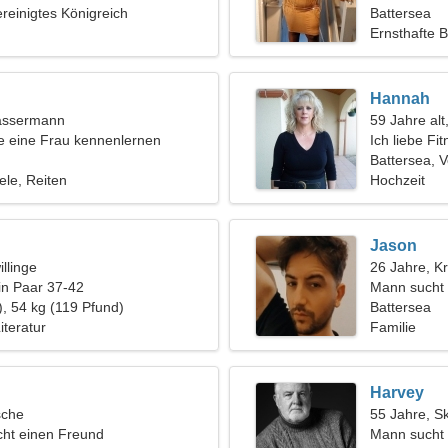
ereinigtes Königreich
zusammen z
Battersea
Ernsthafte 
Hannah
assermann
59 Jahre al
 eine Frau kennenlernen
Ich liebe Fi
Battersea, V
le, Reiten
Hochzeit
Jason
llinge
26 Jahre, K
in Paar 37-42
Mann sucht
), 54 kg (119 Pfund)
Battersea
iteratur
Familie
Harvey
sche
55 Jahre, S
ht einen Freund
Mann sucht 