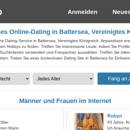
Anmelden
Neues
es Online-Dating in Battersea, Vereinigtes 
ine-Dating-Service in Battersea, Vereinigtes Königreich. Anpassbare er
en Hobbys zu finden. Treffen Sie interessante Leute, indem Sie Profil
Suchkriterien verwenden und Fotopartner auswählen. Treffen Sie inte
ten. Treten Sie einer kostenlosen Dating-Site in Battersea für Einheimi
Männer und Frauen im Internet
Robyn
 Stier
43 Jahre, K
einen Mann
Ich brauche