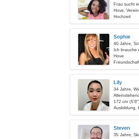
Frau sucht 
Hove, Verein
Hochzeit
Sophie
40 Jahre, Sc
Ich brauche 
zusammen c
Hove
Freundschaf
Lily
34 Jahre, Wi
Alleinstehen
172 cm (5'8"
Ausbildung, 
Steven
35 Jahre, Sk