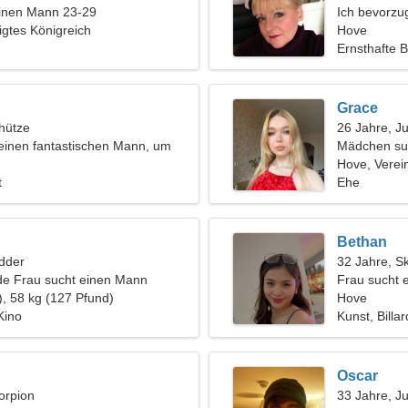
einen Mann 23-29
Ich bevorzu
igtes Königreich
Hove
Ernsthafte 
Grace
hütze
26 Jahre, J
einen fantastischen Mann, um
Mädchen su
ampen zu gehen
Hove, Verein
t
Ehe
Bethan
dder
32 Jahre, S
de Frau sucht einen Mann
Frau sucht 
), 58 kg (127 Pfund)
Hove
Kino
Kunst, Billar
Oscar
orpion
33 Jahre, J