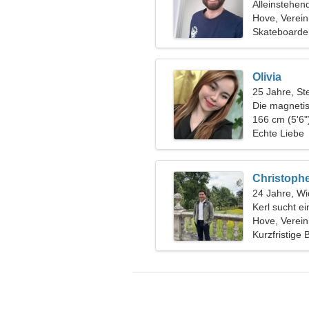
Alleinstehen
Hove, Verein
Skateboarde
Olivia
25 Jahre, St
Die magneti
wie dir
166 cm (5'6"
Echte Liebe
Christoph
24 Jahre, Wi
Kerl sucht e
Hove, Verein
Kurzfristige