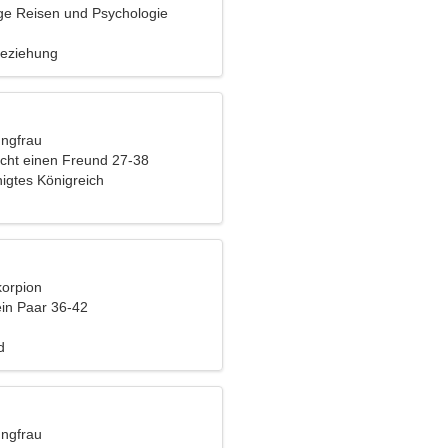
ge Reisen und Psychologie
Beziehung
ungfrau
cht einen Freund 27-38
igtes Königreich
korpion
ein Paar 36-42
d
ungfrau