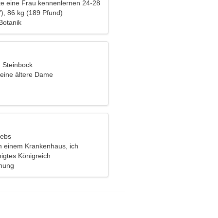
e eine Frau kennenlernen 24-28
), 86 kg (189 Pfund)
Botanik
, Steinbock
eine ältere Dame
rebs
in einem Krankenhaus, ich
e charmante Frau
igtes Königreich
ehung