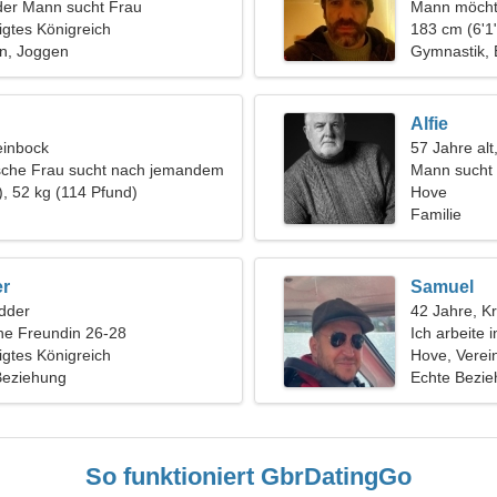
der Mann sucht Frau
Mann möcht
igtes Königreich
183 cm (6'1"
n, Joggen
Gymnastik, 
Alfie
einbock
57 Jahre alt
sche Frau sucht nach jemandem
Mann sucht 
), 52 kg (114 Pfund)
Hove
Familie
er
Samuel
dder
42 Jahre, K
ine Freundin 26-28
Ich arbeite 
igtes Königreich
brauche ein
Hove, Verein
 Beziehung
Echte Bezi
So funktioniert GbrDatingGo