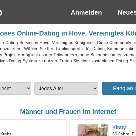
Anmelden
Neues
oses Online-Dating in Hove, Vereinigtes Kö
ne-Dating-Service in Hove, Vereinigtes Königreich. Diese Community hil
zulernen. Wählen Sie Ihre Lieblingsprofile für Dating, Kommunikation
 Projekt ermöglicht es den Teilnehmern, neue Bekanntschaften zu mac
ves Dating-System zu nutzen. Treten Sie einer kostenlosen Dating-Site
Männer und Frauen im Internet
Kirsty
, Krebs
60 Jahre, F