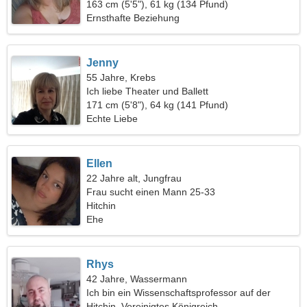
einen gemeinsamen Spaziergang
163 cm (5'5"), 61 kg (134 Pfund)
Ernsthafte Beziehung
Jenny
55 Jahre, Krebs
Ich liebe Theater und Ballett
171 cm (5'8"), 64 kg (141 Pfund)
Echte Liebe
Ellen
22 Jahre alt, Jungfrau
Frau sucht einen Mann 25-33
Hitchin
Ehe
Rhys
42 Jahre, Wassermann
Ich bin ein Wissenschaftsprofessor auf der
Suche nach einer emotionalen Frau
Hitchin, Vereinigtes Königreich