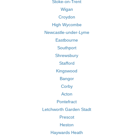
Stoke-on-Trent
Wigan
Croydon
High Wycombe
Newcastle-under-Lyme
Eastbourne
Southport
Shrewsbury
Stafford
Kingswood
Bangor
Corby
Acton
Pontefract
Letchworth Garden Stadt
Prescot
Heston
Haywards Heath