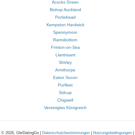
Acocks Green
Bishop Auckland
Portishead
Kempston Hardwick
Spennymoor
Ramsbottom
Frinton-on-Sea
Llantrisant
Shirley
Armthorpe
Eaton Socon
Purfleet
Sidcup
Chigwell
Vereinigtes Königreich
© 2026, GbrDatingGo |
Datenschutzbestimmungen
|
Nutzungsbedingungen
|