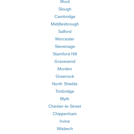
Ilford
Slough
Cambridge
Middlesbrough
Salford
Worcester
Stevenage
Stamford Hill
Gravesend
Morden
Greenock
North Shields
Tonbridge
Blyth
Chester-le-Street
Chippenham
Irvine
Wisbech