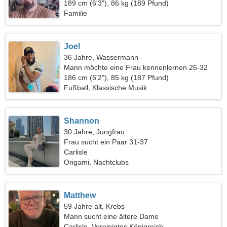
Frau
189 cm (6'3"), 86 kg (189 Pfund)
Familie
Joel
36 Jahre, Wassermann
Mann möchte eine Frau kennenlernen 26-32
186 cm (6'2"), 85 kg (187 Pfund)
Fußball, Klassische Musik
Shannon
30 Jahre, Jungfrau
Frau sucht ein Paar 31-37
Carlisle
Origami, Nachtclubs
Matthew
59 Jahre alt, Krebs
Mann sucht eine ältere Dame
Carlisle, Vereinigtes Königreich