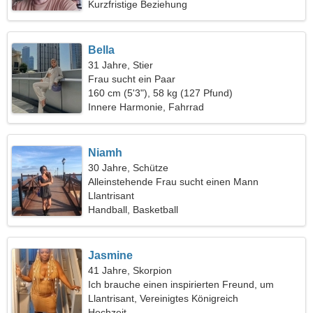
Kurzfristige Beziehung
Bella
31 Jahre, Stier
Frau sucht ein Paar
160 cm (5'3"), 58 kg (127 Pfund)
Innere Harmonie, Fahrrad
Niamh
30 Jahre, Schütze
Alleinstehende Frau sucht einen Mann
Llantrisant
Handball, Basketball
Jasmine
41 Jahre, Skorpion
Ich brauche einen inspirierten Freund, um
zusammen Ski zu fahren
Llantrisant, Vereinigtes Königreich
Hochzeit