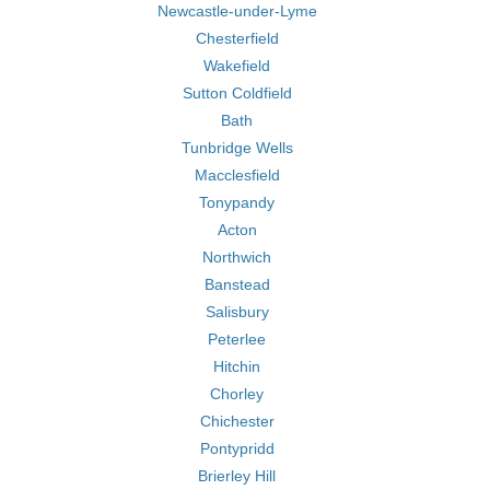
Newcastle-under-Lyme
Chesterfield
Wakefield
Sutton Coldfield
Bath
Tunbridge Wells
Macclesfield
Tonypandy
Acton
Northwich
Banstead
Salisbury
Peterlee
Hitchin
Chorley
Chichester
Pontypridd
Brierley Hill