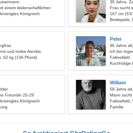
assermann
35 Jahre, Zw
it einem leidenschaftlichen
Frau sucht 
hen
Vereinigtes Königreich
167 cm (5'6"
Brettspiele,
Peter
ngfrau
46 Jahre alt
rne und treibe Aerobic
Ich bin Inge
), 62 kg (136 Pfund)
wundervolle
Fallowfield
Kurzfristige
William
dder
58 Jahre alt,
ine Freundin 25-29
Mann sucht 
Vereinigtes Königreich
Fallowfield,
hung
Familie