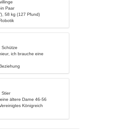
illinge
ein Paar
), 58 kg (127 Pfund)
 Robotik
, Schütze
nieur, ich brauche eine
 Frau
 Beziehung
 Stier
eine ältere Dame 46-56
 Vereinigtes Königreich