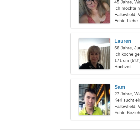
45 Jahre, W
Ich möchte m
Mann ausge
Fallowfield, 
Echte Liebe
Lauren
56 Jahre, Ju
Ich koche ge
171 cm (5'8"
Hochzeit
Sam
27 Jahre, Wi
Kerl sucht e
Fallowfield, 
Echte Bezie