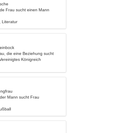
ische
nde Frau sucht einen Mann
 Literatur
teinbock
rau, die eine Beziehung sucht
 Vereinigtes Königreich
ungfrau
nder Mann sucht Frau
Fußball