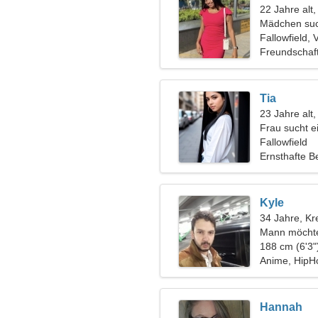
22 Jahre alt
Mädchen suc
Fallowfield, 
Freundschaf
Tia
23 Jahre alt,
Frau sucht 
Fallowfield
Ernsthafte B
Kyle
34 Jahre, Kr
Mann möchte
188 cm (6'3"
Anime, HipH
Hannah