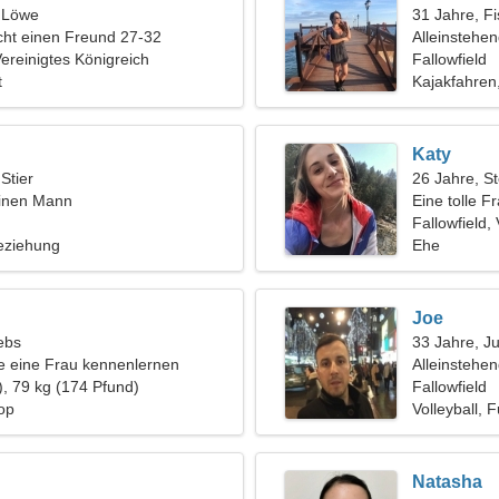
, Löwe
31 Jahre, F
ht einen Freund 27-32
Alleinstehe
Vereinigtes Königreich
Fallowfield
t
Kajakfahren,
Katy
 Stier
26 Jahre, S
einen Mann
Eine tolle F
Fallowfield,
eziehung
Ehe
Joe
ebs
33 Jahre, J
 eine Frau kennenlernen
Alleinstehe
), 79 kg (174 Pfund)
Fallowfield
op
Volleyball, 
Natasha