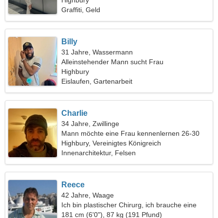
Highbury
Graffiti, Geld
Billy
31 Jahre, Wassermann
Alleinstehender Mann sucht Frau
Highbury
Eislaufen, Gartenarbeit
Charlie
34 Jahre, Zwillinge
Mann möchte eine Frau kennenlernen 26-30
Highbury, Vereinigtes Königreich
Innenarchitektur, Felsen
Reece
42 Jahre, Waage
Ich bin plastischer Chirurg, ich brauche eine
verträumte Frau
181 cm (6'0"), 87 kg (191 Pfund)