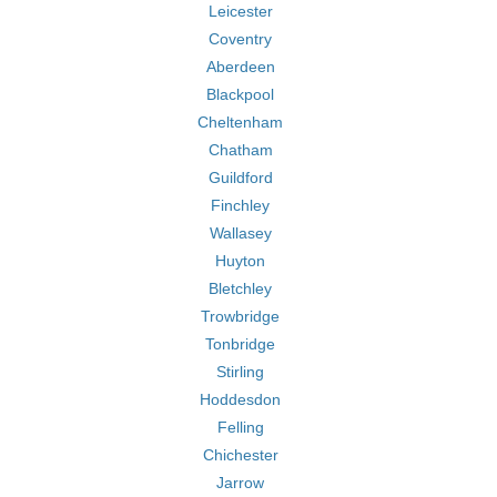
Leicester
Coventry
Aberdeen
Blackpool
Cheltenham
Chatham
Guildford
Finchley
Wallasey
Huyton
Bletchley
Trowbridge
Tonbridge
Stirling
Hoddesdon
Felling
Chichester
Jarrow