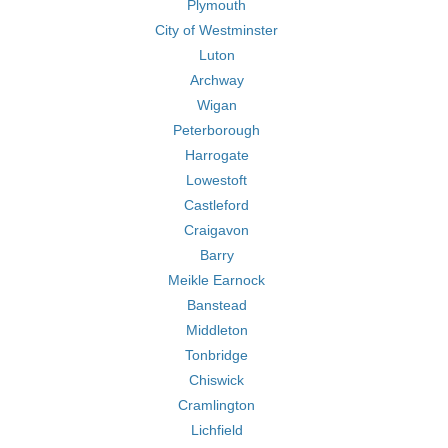
Plymouth
City of Westminster
Luton
Archway
Wigan
Peterborough
Harrogate
Lowestoft
Castleford
Craigavon
Barry
Meikle Earnock
Banstead
Middleton
Tonbridge
Chiswick
Cramlington
Lichfield