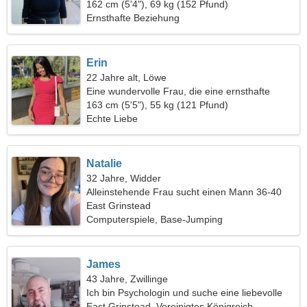
162 cm (5'4"), 69 kg (152 Pfund)
Ernsthafte Beziehung
Erin
22 Jahre alt, Löwe
Eine wundervolle Frau, die eine ernsthafte
Beziehung sucht
163 cm (5'5"), 55 kg (121 Pfund)
Echte Liebe
Natalie
32 Jahre, Widder
Alleinstehende Frau sucht einen Mann 36-40
East Grinstead
Computerspiele, Base-Jumping
James
43 Jahre, Zwillinge
Ich bin Psychologin und suche eine liebevolle
Frau
East Grinstead, Vereinigtes Königreich