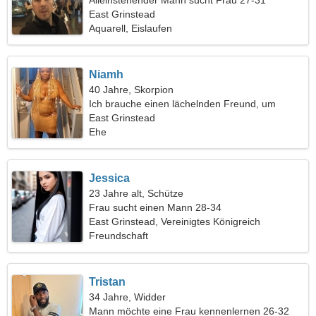
Alleinstehender Mann sucht Frau 27-31
East Grinstead
Aquarell, Eislaufen
Niamh
40 Jahre, Skorpion
Ich brauche einen lächelnden Freund, um
zusammen campen zu gehen
East Grinstead
Ehe
Jessica
23 Jahre alt, Schütze
Frau sucht einen Mann 28-34
East Grinstead, Vereinigtes Königreich
Freundschaft
Tristan
34 Jahre, Widder
Mann möchte eine Frau kennenlernen 26-32