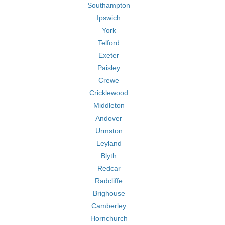
Southampton
Ipswich
York
Telford
Exeter
Paisley
Crewe
Cricklewood
Middleton
Andover
Urmston
Leyland
Blyth
Redcar
Radcliffe
Brighouse
Camberley
Hornchurch