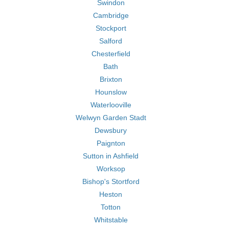
Swindon
Cambridge
Stockport
Salford
Chesterfield
Bath
Brixton
Hounslow
Waterlooville
Welwyn Garden Stadt
Dewsbury
Paignton
Sutton in Ashfield
Worksop
Bishop's Stortford
Heston
Totton
Whitstable