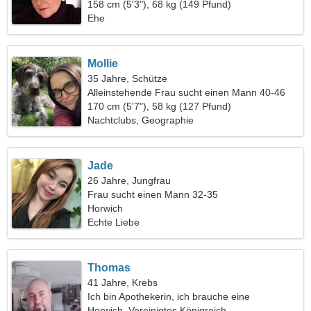
158 cm (5'3"), 68 kg (149 Pfund)
Ehe
Mollie
35 Jahre, Schütze
Alleinstehende Frau sucht einen Mann 40-46
170 cm (5'7"), 58 kg (127 Pfund)
Nachtclubs, Geographie
Jade
26 Jahre, Jungfrau
Frau sucht einen Mann 32-35
Horwich
Echte Liebe
Thomas
41 Jahre, Krebs
Ich bin Apothekerin, ich brauche eine
wundervolle Frau
Horwich, Vereinigtes Königreich