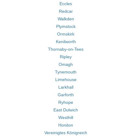
Eccles
Redcar
Walkden
Plymstock
Ormskirk
Kenilworth
Thornaby-on-Tees
Ripley
Omagh
Tynemouth
Limehouse
Larkhall
Garforth
Ryhope
East Dulwich
Westhill
Honiton
Vereinigtes Königreich