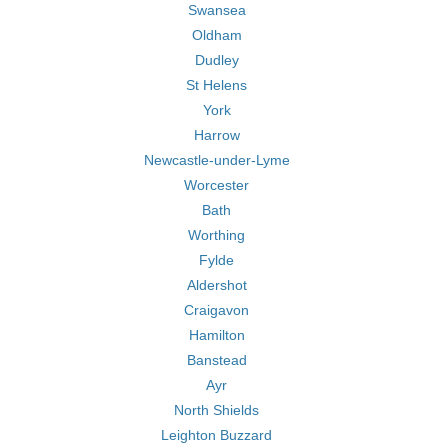
Swansea
Oldham
Dudley
St Helens
York
Harrow
Newcastle-under-Lyme
Worcester
Bath
Worthing
Fylde
Aldershot
Craigavon
Hamilton
Banstead
Ayr
North Shields
Leighton Buzzard