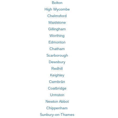
Bolton
High Wycombe
Chelmsford
Maidstone
Gillingham
Worthing
Edmonton
Chatham
Scarborough
Dewsbury
Redhill
Keighley
Cwmbrân
Coatbridge
Urmston
Newton Abbot
Chippenham
Sunbury-on-Thames