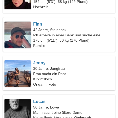
159 cm (5'3"), 68 kg (149 Pfund)
Hochzeit
Finn
42 Jahre, Steinbock
Ich arbeite in einer Bank und suche eine
schüchterne Frau
178 cm (5'11"), 80 kg (176 Pfund)
Familie
Jenny
30 Jahre, Jungfrau
Frau sucht ein Paar
Kirkintilloch
Origami, Foto
Lucas
56 Jahre, Löwe
Mann sucht eine ältere Dame
Kirkintilloch, Vereinigtes Königreich