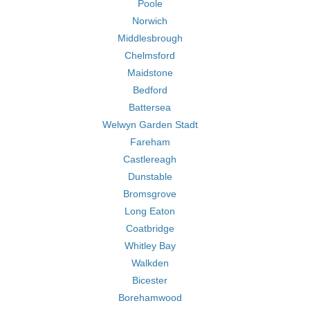
Poole
Norwich
Middlesbrough
Chelmsford
Maidstone
Bedford
Battersea
Welwyn Garden Stadt
Fareham
Castlereagh
Dunstable
Bromsgrove
Long Eaton
Coatbridge
Whitley Bay
Walkden
Bicester
Borehamwood