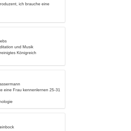
Produzent, ich brauche eine
Frau
rebs
ditation und Musik
reinigtes Königreich
Wassermann
e eine Frau kennenlernen 25-31
hologie
teinbock