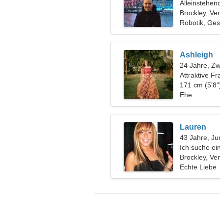
Alleinstehen
Brockley, Ve
Robotik, Ge
Ashleigh
24 Jahre, Zwi
Attraktive F
171 cm (5'8"
Ehe
Lauren
43 Jahre, Ju
Ich suche ei
Brockley, Ve
Echte Liebe