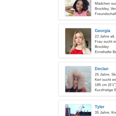
Mädchen suc
Brockley, Ve
Freundschaf
Georgia
22 Jahre alt
Frau sucht 
Brockley
Ernsthafte B
Declan
25 Jahre, Sk
Kerl sucht e
185 cm (6'1"
Kurzfristige
Tyler
35 Jahre, Kr