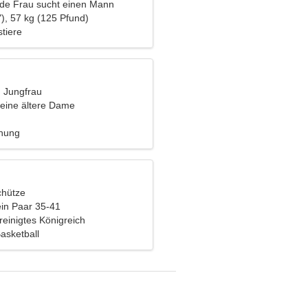
nde Frau sucht einen Mann
), 57 kg (125 Pfund)
tiere
, Jungfrau
eine ältere Dame
ehung
chütze
ein Paar 35-41
reinigtes Königreich
Basketball