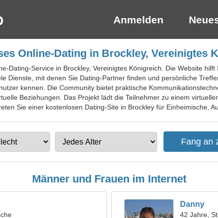
Anmelden
Neues
es Online-Dating in Brockley, Vereinigtes 
ne-Dating-Service in Brockley, Vereinigtes Königreich. Die Website hilft
ele Dienste, mit denen Sie Dating-Partner finden und persönliche Treff
Benutzer kennen. Die Community bietet praktische Kommunikationstechn
virtuelle Beziehungen. Das Projekt lädt die Teilnehmer zu einem virtuel
ten Sie einer kostenlosen Dating-Site in Brockley für Einheimische, Au
Männer und Frauen im Internet
Danny
sche
42 Jahre, S