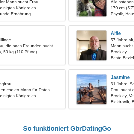
der Mann sucht Frau
Alleinstehe
reinigtes Königreich
170 cm (5'7"
sunde Ernährung
Physik, Haus
Alfie
llinge
57 Jahre alt
rau, die nach Freunden sucht
Mann sucht 
), 50 kg (110 Pfund)
Brockley
Echte Bezi
Jasmine
ngfrau
31 Jahre, S
nen coolen Mann für Dates
Frau sucht 
reinigtes Königreich
Brockley, Ve
Elektronik, 
So funktioniert GbrDatingGo