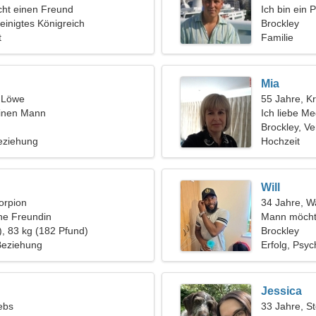
ht einen Freund
Ich bin ein 
reinigtes Königreich
energische 
Brockley
t
Familie
Mia
, Löwe
55 Jahre, K
einen Mann
Ich liebe Me
Brockley, Ve
eziehung
Hochzeit
Will
orpion
34 Jahre, 
ine Freundin
Mann möcht
), 83 kg (182 Pfund)
Brockley
 Beziehung
Erfolg, Psyc
Jessica
ebs
33 Jahre, S