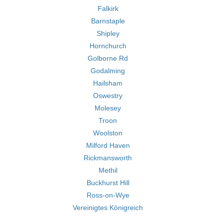
Falkirk
Barnstaple
Shipley
Hornchurch
Golborne Rd
Godalming
Hailsham
Oswestry
Molesey
Troon
Woolston
Milford Haven
Rickmansworth
Methil
Buckhurst Hill
Ross-on-Wye
Vereinigtes Königreich