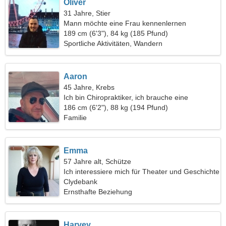
Oliver
31 Jahre, Stier
Mann möchte eine Frau kennenlernen
189 cm (6'3"), 84 kg (185 Pfund)
Sportliche Aktivitäten, Wandern
Aaron
45 Jahre, Krebs
Ich bin Chiropraktiker, ich brauche eine
erfahrene Frau
186 cm (6'2"), 88 kg (194 Pfund)
Familie
Emma
57 Jahre alt, Schütze
Ich interessiere mich für Theater und Geschichte
Clydebank
Ernsthafte Beziehung
Harvey