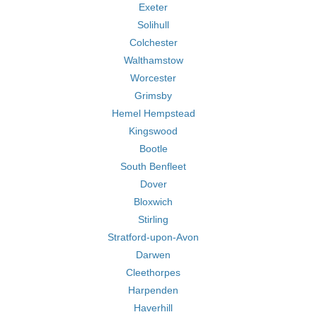
Exeter
Solihull
Colchester
Walthamstow
Worcester
Grimsby
Hemel Hempstead
Kingswood
Bootle
South Benfleet
Dover
Bloxwich
Stirling
Stratford-upon-Avon
Darwen
Cleethorpes
Harpenden
Haverhill