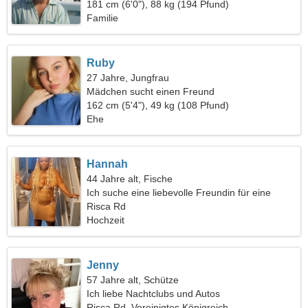
181 cm (6'0"), 88 kg (194 Pfund)
Familie
Ruby
27 Jahre, Jungfrau
Mädchen sucht einen Freund
162 cm (5'4"), 49 kg (108 Pfund)
Ehe
Hannah
44 Jahre alt, Fische
Ich suche eine liebevolle Freundin für eine
gemeinsame Reise
Risca Rd
Hochzeit
Jenny
57 Jahre alt, Schütze
Ich liebe Nachtclubs und Autos
Risca Rd, Vereinigtes Königreich