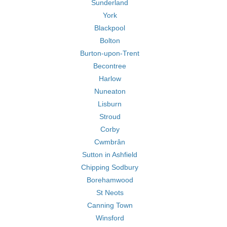
Sunderland
York
Blackpool
Bolton
Burton-upon-Trent
Becontree
Harlow
Nuneaton
Lisburn
Stroud
Corby
Cwmbrân
Sutton in Ashfield
Chipping Sodbury
Borehamwood
St Neots
Canning Town
Winsford