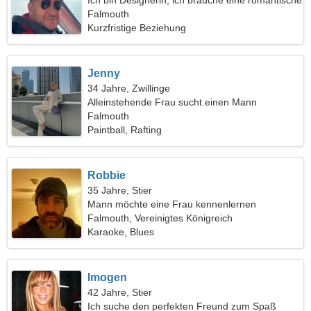
Ich bin Designerin, ich brauche eine romantische
Frau
Falmouth
Kurzfristige Beziehung
Jenny
34 Jahre, Zwillinge
Alleinstehende Frau sucht einen Mann
Falmouth
Paintball, Rafting
Robbie
35 Jahre, Stier
Mann möchte eine Frau kennenlernen
Falmouth, Vereinigtes Königreich
Karaoke, Blues
Imogen
42 Jahre, Stier
Ich suche den perfekten Freund zum Spaß