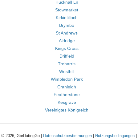
Hucknall Ln
Stowmarket
Kirkintilloch
Brymbo
St Andrews
Aldridge
Kings Cross
Driffield
Treharris
Westhill
Wimbledon Park
Cranleigh
Featherstone
Kesgrave
Vereinigtes Königreich
© 2026, GbrDatingGo |
Datenschutzbestimmungen
|
Nutzungsbedingungen
|