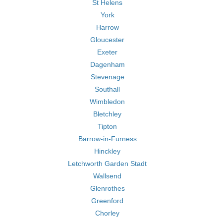
St Helens
York
Harrow
Gloucester
Exeter
Dagenham
Stevenage
Southall
Wimbledon
Bletchley
Tipton
Barrow-in-Furness
Hinckley
Letchworth Garden Stadt
Wallsend
Glenrothes
Greenford
Chorley