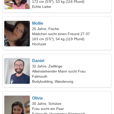
Liebesbeziehung
172 cm (5'8"), 53 kg (116 Pfund)
Echte Liebe
Mollie
25 Jahre, Fische
Mädchen sucht einen Freund 27-37
163 cm (5'5"), 54 kg (119 Pfund)
Hochzeit
Daniel
32 Jahre, Zwillinge
Alleinstehender Mann sucht Frau
Falmouth
Bodybuilding, Wanderung
Olivia
30 Jahre, Schütze
Frau sucht ein Paar
Falmouth, Vereinigtes Königreich