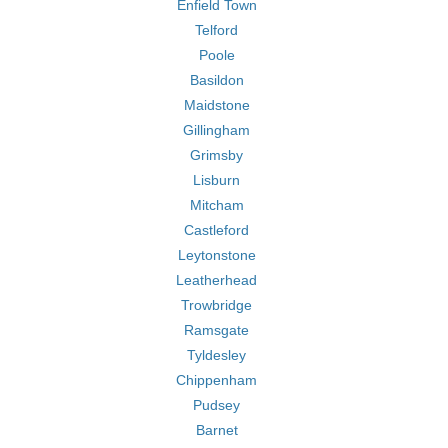
Enfield Town
Telford
Poole
Basildon
Maidstone
Gillingham
Grimsby
Lisburn
Mitcham
Castleford
Leytonstone
Leatherhead
Trowbridge
Ramsgate
Tyldesley
Chippenham
Pudsey
Barnet