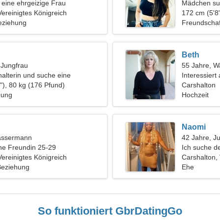
n eine ehrgeizige Frau
Mädchen su
Vereinigtes Königreich
172 cm (5'8"
eziehung
Freundschaf
Beth
, Jungfrau
55 Jahre, 
halterin und suche eine
Interessiert
he Frau
"), 80 kg (176 Pfund)
Carshalton
hung
Hochzeit
Naomi
assermann
42 Jahre, J
ine Freundin 25-29
Ich suche d
Vereinigtes Königreich
Carshalton, 
 Beziehung
Ehe
So funktioniert GbrDatingGo