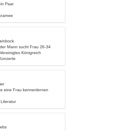
ein Paar
akramee
teinbock
nder Mann sucht Frau 26-34
Vereinigtes Königreich
 Konzerte
ier
e eine Frau kennenlernen
Literatur
rebs