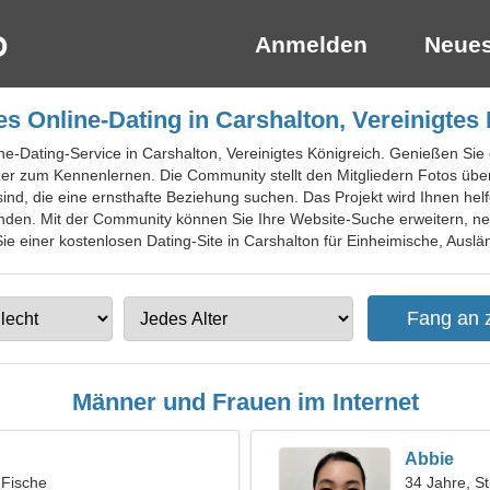
Anmelden
Neues
s Online-Dating in Carshalton, Vereinigtes
ne-Dating-Service in Carshalton, Vereinigtes Königreich. Genießen Sie d
zer zum Kennenlernen. Die Community stellt den Mitgliedern Fotos üb
ind, die eine ernsthafte Beziehung suchen. Das Projekt wird Ihnen helf
inden. Mit der Community können Sie Ihre Website-Suche erweitern, n
e einer kostenlosen Dating-Site in Carshalton für Einheimische, Auslän
Männer und Frauen im Internet
Abbie
 Fische
34 Jahre, St