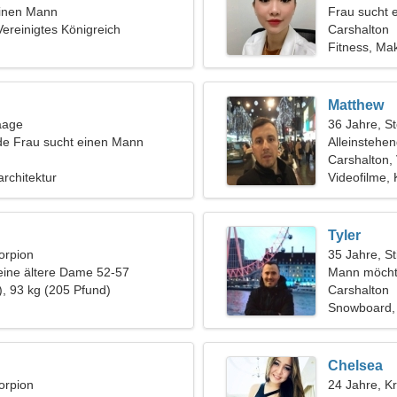
einen Mann
Frau sucht 
Vereinigtes Königreich
Carshalton
Fitness, M
Matthew
aage
36 Jahre, S
de Frau sucht einen Mann
Alleinstehe
Carshalton, 
architektur
Videofilme,
Tyler
orpion
35 Jahre, St
eine ältere Dame 52-57
Mann möcht
), 93 kg (205 Pfund)
Carshalton
Snowboard, 
Chelsea
orpion
24 Jahre, K