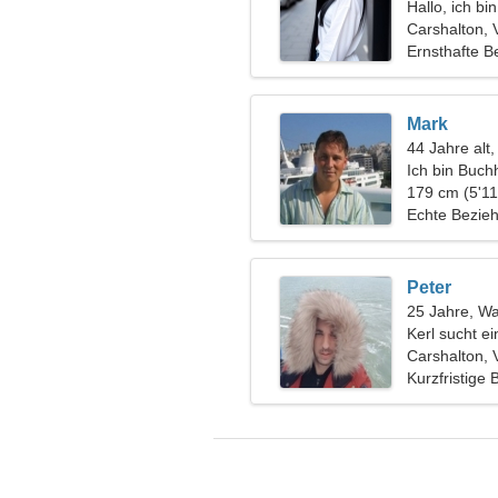
Hallo, ich bi
Carshalton, 
Ernsthafte B
Mark
44 Jahre alt
Ich bin Buch
ungewöhnlic
179 cm (5'11
Echte Bezie
Peter
25 Jahre, W
Kerl sucht e
Carshalton, 
Kurzfristige