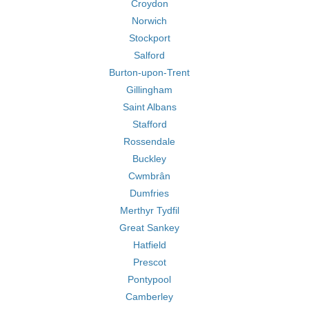
Croydon
Norwich
Stockport
Salford
Burton-upon-Trent
Gillingham
Saint Albans
Stafford
Rossendale
Buckley
Cwmbrân
Dumfries
Merthyr Tydfil
Great Sankey
Hatfield
Prescot
Pontypool
Camberley