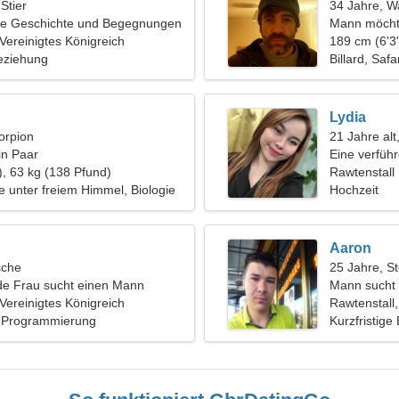
 Stier
34 Jahre, 
ge Geschichte und Begegnungen
Mann möcht
 Vereinigtes Königreich
189 cm (6'3"
eziehung
Billard, Safa
Lydia
orpion
21 Jahre alt
in Paar
Eine verführ
), 63 kg (138 Pfund)
leidenschaft
Rawtenstall
 unter freiem Himmel, Biologie
Hochzeit
Aaron
sche
25 Jahre, S
de Frau sucht einen Mann
Mann sucht
 Vereinigtes Königreich
Rawtenstall,
, Programmierung
Kurzfristige