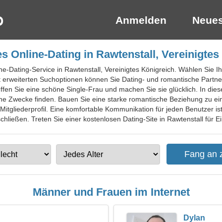
Anmelden
Neues
s Online-Dating in Rawtenstall, Vereinigtes
ine-Dating-Service in Rawtenstall, Vereinigtes Königreich. Wählen Sie 
t erweiterten Suchoptionen können Sie Dating- und romantische Partner
effen Sie eine schöne Single-Frau und machen Sie sie glücklich. In di
dene Zwecke finden. Bauen Sie eine starke romantische Beziehung zu e
 Mitgliederprofil. Eine komfortable Kommunikation für jeden Benutzer is
chließen. Treten Sie einer kostenlosen Dating-Site in Rawtenstall für E
Männer und Frauen im Internet
Dylan