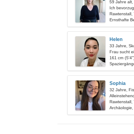
59 Jahre alt,
Ich bevorzu
Rawtenstall,
Ernsthafte B
Helen
33 Jahre, Sk
Frau sucht e
161 cm (5'4"
Spaziergänge
Sophia
32 Jahre, Fi
Alleinstehen
Rawtenstall,
Archäologie