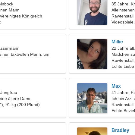
einbock
35 Jahre, K
einen Mann
Alleinstehe
 Vereinigtes Königreich
Rawtenstall
t
Videospiele
Millie
assermann
22 Jahre alt
einen taktvollen Mann, um
Mädchen su
u kochen
Rawtenstall,
Echte Liebe
Max
, Jungfrau
41 Jahre, F
eine ältere Dame
Ich bin Arzt
"), 91 kg (200 Pfund)
Rawtenstall
Echte Bezi
Bradley