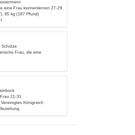
Wassermann
e eine Frau kennenlernen 27-29
), 85 kg (187 Pfund)
ri
, Schütze
erische Frau, die eine
liche Beziehung sucht
teinbock
 Frau 21-31
 Vereinigtes Königreich
 Beziehung