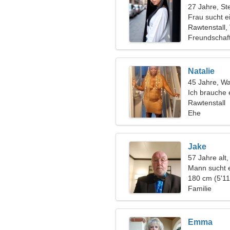
27 Jahre, St
Frau sucht 
Rawtenstall,
Freundschaf
Natalie
45 Jahre, W
Ich brauche 
zusammen z
Rawtenstall
Ehe
Jake
57 Jahre alt
Mann sucht 
180 cm (5'11
Familie
Emma