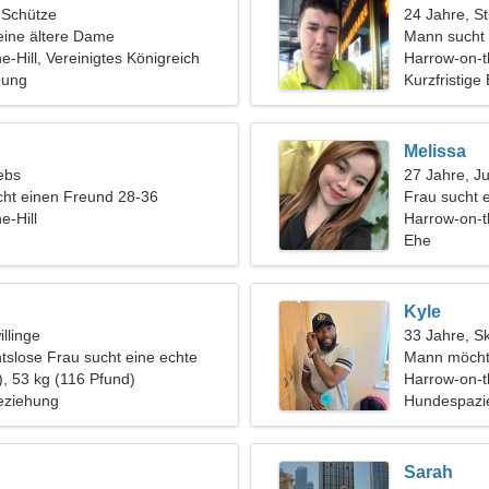
, Schütze
24 Jahre, St
eine ältere Dame
Mann sucht
e-Hill, Vereinigtes Königreich
Harrow-on-th
hung
Kurzfristige
Melissa
ebs
27 Jahre, J
ht einen Freund 28-36
Frau sucht 
e-Hill
Harrow-on-th
Ehe
Kyle
llinge
33 Jahre, S
htslose Frau sucht eine echte
Mann möcht
), 53 kg (116 Pfund)
Harrow-on-th
eziehung
Hundespazi
Sarah