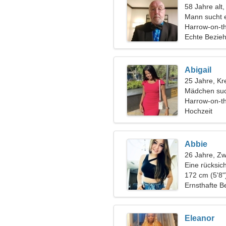
58 Jahre alt
Mann sucht 
Harrow-on-th
Echte Bezie
Abigail
25 Jahre, Kr
Mädchen suc
Harrow-on-th
Hochzeit
Abbie
26 Jahre, Zwi
Eine rücksic
Beziehung
172 cm (5'8"
Ernsthafte B
Eleanor