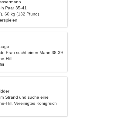
Wassermann
ein Paar 35-41
), 60 kg (132 Pfund)
ierspielen
Waage
nde Frau sucht einen Mann 38-39
e-Hill
iti
idder
 am Strand und suche eine
e Frau
e-Hill, Vereinigtes Königreich