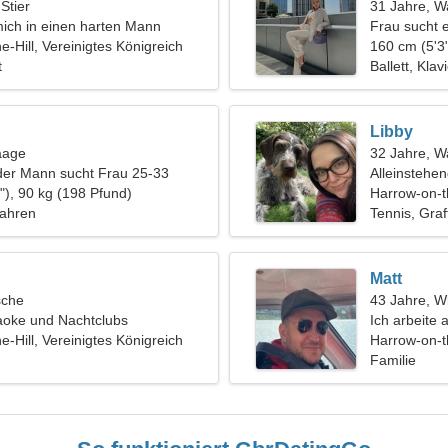
 Stier
31 Jahre, 
ich in einen harten Mann
Frau sucht 
e-Hill, Vereinigtes Königreich
160 cm (5'3"
t
Ballett, Klav
Libby
aage
32 Jahre, 
der Mann sucht Frau 25-33
Alleinstehe
"), 90 kg (198 Pfund)
Harrow-on-th
fahren
Tennis, Graff
Matt
sche
43 Jahre, W
aoke und Nachtclubs
Ich arbeite
e-Hill, Vereinigtes Königreich
bescheiden
Harrow-on-th
Familie