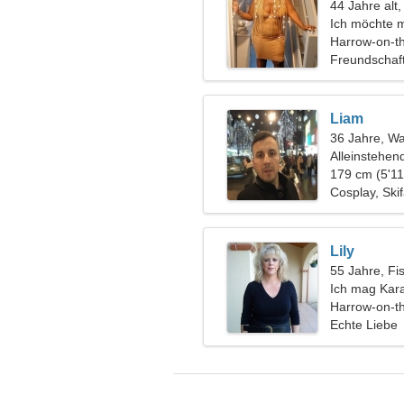
44 Jahre alt,
Ich möchte m
verlieben
Harrow-on-th
Freundschaf
Liam
36 Jahre, W
Alleinstehen
179 cm (5'11
Cosplay, Ski
Lily
55 Jahre, Fi
Ich mag Kar
Harrow-on-th
Echte Liebe