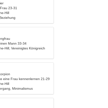
ier
 Frau 23-31
e-Hill
 Beziehung
ungfrau
einen Mann 33-34
e-Hill, Vereinigtes Königreich
korpion
e eine Frau kennenlernen 21-29
e-Hill
ergang, Minimalismus