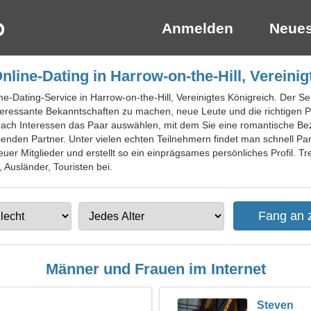
Anmelden
Neues
line-Dating in Harrow-on-the-Hill, Vereini
ne-Dating-Service in Harrow-on-the-Hill, Vereinigtes Königreich. Der S
eressante Bekanntschaften zu machen, neue Leute und die richtigen Pa
er nach Interessen das Paar auswählen, mit dem Sie eine romantische B
enden Partner. Unter vielen echten Teilnehmern findet man schnell Part
euer Mitglieder und erstellt so ein einprägsames persönliches Profil. Tr
, Ausländer, Touristen bei.
Männer und Frauen im Internet
Steven