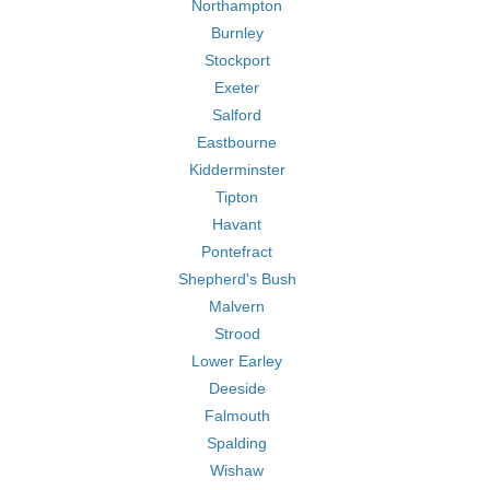
Northampton
Burnley
Stockport
Exeter
Salford
Eastbourne
Kidderminster
Tipton
Havant
Pontefract
Shepherd's Bush
Malvern
Strood
Lower Earley
Deeside
Falmouth
Spalding
Wishaw