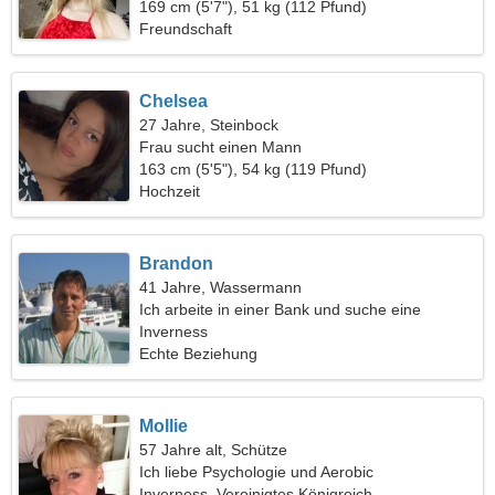
169 cm (5'7"), 51 kg (112 Pfund)
Freundschaft
Chelsea
27 Jahre, Steinbock
Frau sucht einen Mann
163 cm (5'5"), 54 kg (119 Pfund)
Hochzeit
Brandon
41 Jahre, Wassermann
Ich arbeite in einer Bank und suche eine
schüchterne Frau
Inverness
Echte Beziehung
Mollie
57 Jahre alt, Schütze
Ich liebe Psychologie und Aerobic
Inverness, Vereinigtes Königreich