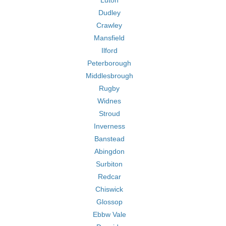
Luton
Dudley
Crawley
Mansfield
Ilford
Peterborough
Middlesbrough
Rugby
Widnes
Stroud
Inverness
Banstead
Abingdon
Surbiton
Redcar
Chiswick
Glossop
Ebbw Vale