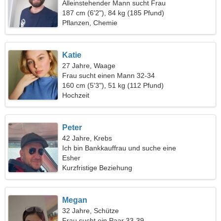
Alleinstehender Mann sucht Frau
187 cm (6'2"), 84 kg (185 Pfund)
Pflanzen, Chemie
Katie
27 Jahre, Waage
Frau sucht einen Mann 32-34
160 cm (5'3"), 51 kg (112 Pfund)
Hochzeit
Peter
42 Jahre, Krebs
Ich bin Bankkauffrau und suche eine
ungewöhnliche Frau
Esher
Kurzfristige Beziehung
Megan
32 Jahre, Schütze
Frau sucht ein Paar 33-39