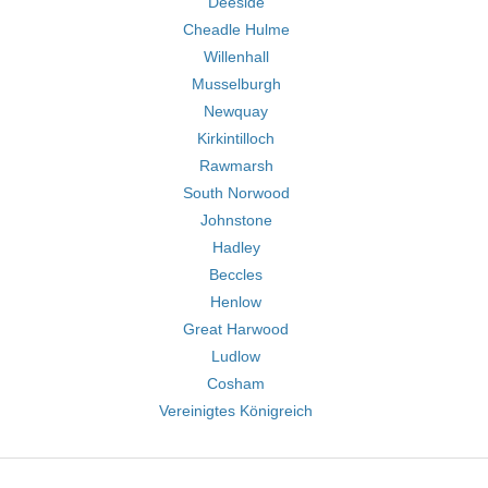
Deeside
Cheadle Hulme
Willenhall
Musselburgh
Newquay
Kirkintilloch
Rawmarsh
South Norwood
Johnstone
Hadley
Beccles
Henlow
Great Harwood
Ludlow
Cosham
Vereinigtes Königreich