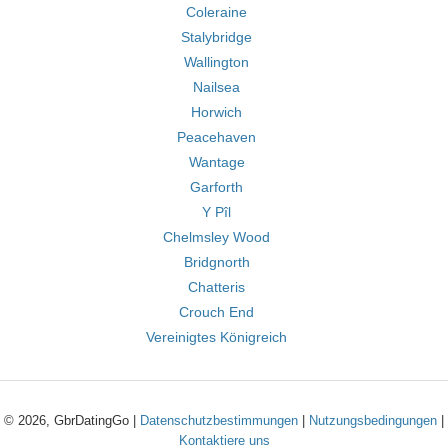
Coleraine
Stalybridge
Wallington
Nailsea
Horwich
Peacehaven
Wantage
Garforth
Y Pîl
Chelmsley Wood
Bridgnorth
Chatteris
Crouch End
Vereinigtes Königreich
© 2026, GbrDatingGo |
Datenschutzbestimmungen
|
Nutzungsbedingungen
|
Kontaktiere uns