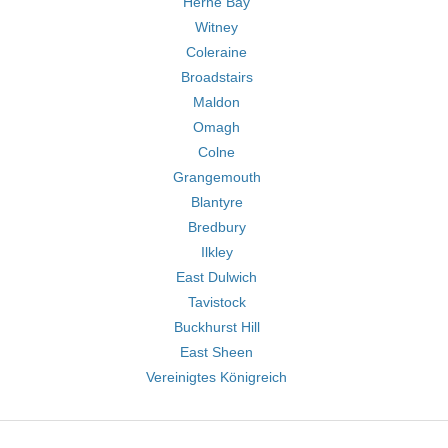
Herne Bay
Witney
Coleraine
Broadstairs
Maldon
Omagh
Colne
Grangemouth
Blantyre
Bredbury
Ilkley
East Dulwich
Tavistock
Buckhurst Hill
East Sheen
Vereinigtes Königreich