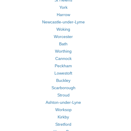
St Helens
York
Harrow
Newcastle-under-Lyme
Woking
Worcester
Bath
Worthing
Cannock
Peckham
Lowestoft
Buckley
Scarborough
Stroud
Ashton-under-Lyne
Worksop
Kirkby
Stretford