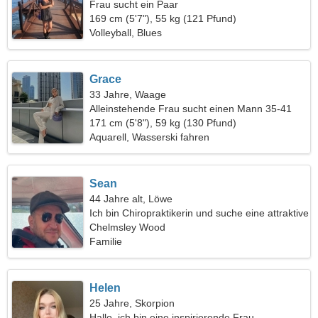
Frau sucht ein Paar
169 cm (5'7"), 55 kg (121 Pfund)
Volleyball, Blues
Grace
33 Jahre, Waage
Alleinstehende Frau sucht einen Mann 35-41
171 cm (5'8"), 59 kg (130 Pfund)
Aquarell, Wasserski fahren
Sean
44 Jahre alt, Löwe
Ich bin Chiropraktikerin und suche eine attraktive
Frau
Chelmsley Wood
Familie
Helen
25 Jahre, Skorpion
Hallo, ich bin eine inspirierende Frau