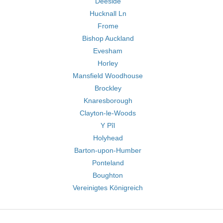
Deeside
Hucknall Ln
Frome
Bishop Auckland
Evesham
Horley
Mansfield Woodhouse
Brockley
Knaresborough
Clayton-le-Woods
Y Pîl
Holyhead
Barton-upon-Humber
Ponteland
Boughton
Vereinigtes Königreich