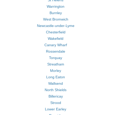
St Helens
Warrington
Burnley
West Bromwich
Newcastle-under-Lyme
Chesterfield
Wakefield
Canary Wharf
Rossendale
Torquay
Streatham
Morley
Long Eaton
Wallsend
North Shields
Billericay
Strood
Lower Earley