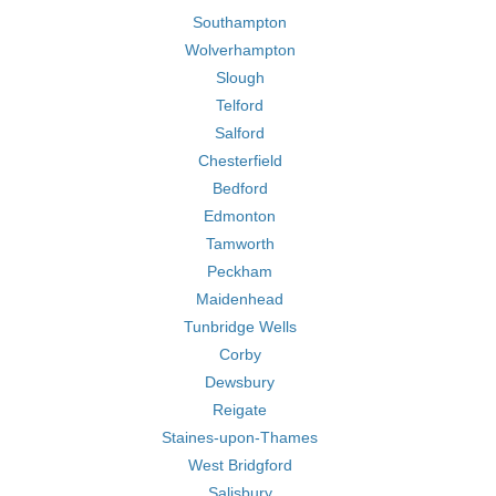
Southampton
Wolverhampton
Slough
Telford
Salford
Chesterfield
Bedford
Edmonton
Tamworth
Peckham
Maidenhead
Tunbridge Wells
Corby
Dewsbury
Reigate
Staines-upon-Thames
West Bridgford
Salisbury