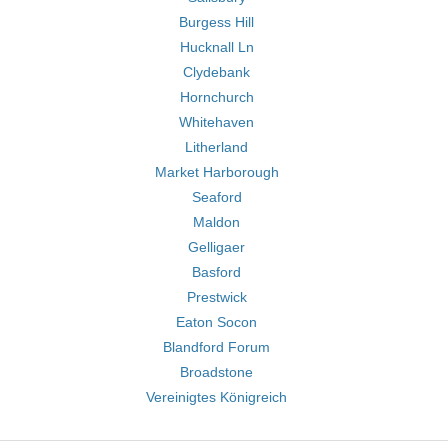
Burgess Hill
Hucknall Ln
Clydebank
Hornchurch
Whitehaven
Litherland
Market Harborough
Seaford
Maldon
Gelligaer
Basford
Prestwick
Eaton Socon
Blandford Forum
Broadstone
Vereinigtes Königreich