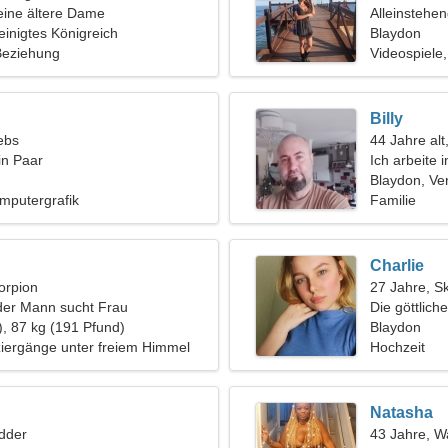
eine ältere Dame
Alleinstehe
einigtes Königreich
Blaydon
 Beziehung
Videospiele
Billy
ebs
44 Jahre alt
in Paar
Ich arbeite 
verführeris
Blaydon, Ver
mputergrafik
Familie
Charlie
orpion
27 Jahre, S
der Mann sucht Frau
Die göttlic
), 87 kg (191 Pfund)
dir
Blaydon
ziergänge unter freiem Himmel
Hochzeit
Natasha
dder
43 Jahre, 