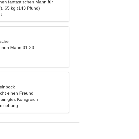
inen fantastischen Mann für
), 65 kg (143 Pfund)
t
ische
einen Mann 31-33
teinbock
cht einen Freund
einigtes Königreich
Beziehung