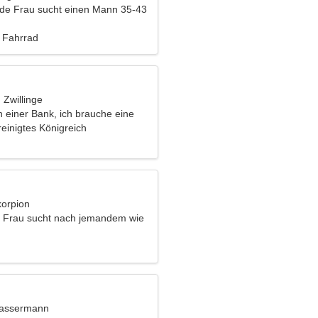
nde Frau sucht einen Mann 35-43
, Fahrrad
, Zwillinge
in einer Bank, ich brauche eine
che Frau
einigtes Königreich
korpion
he Frau sucht nach jemandem wie
Wassermann