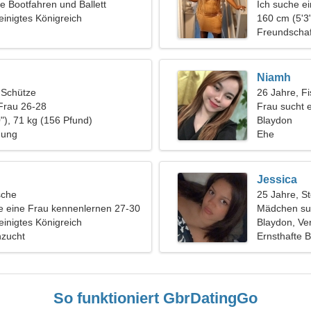
e Bootfahren und Ballett
Ich suche e
einigtes Königreich
Romantik
160 cm (5'3"
Freundschaf
Niamh
, Schütze
26 Jahre, F
Frau 26-28
Frau sucht 
"), 71 kg (156 Pfund)
Blaydon
hung
Ehe
Jessica
sche
25 Jahre, S
 eine Frau kennenlernen 27-30
Mädchen su
einigtes Königreich
Blaydon, Ver
nzucht
Ernsthafte 
So funktioniert GbrDatingGo