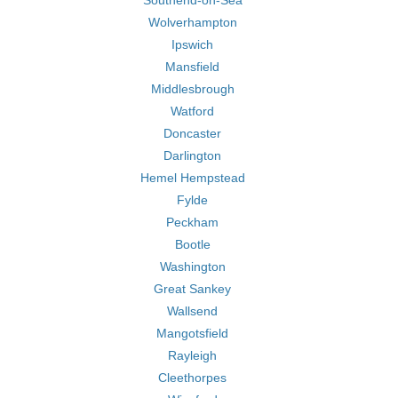
Southend-on-Sea
Wolverhampton
Ipswich
Mansfield
Middlesbrough
Watford
Doncaster
Darlington
Hemel Hempstead
Fylde
Peckham
Bootle
Washington
Great Sankey
Wallsend
Mangotsfield
Rayleigh
Cleethorpes