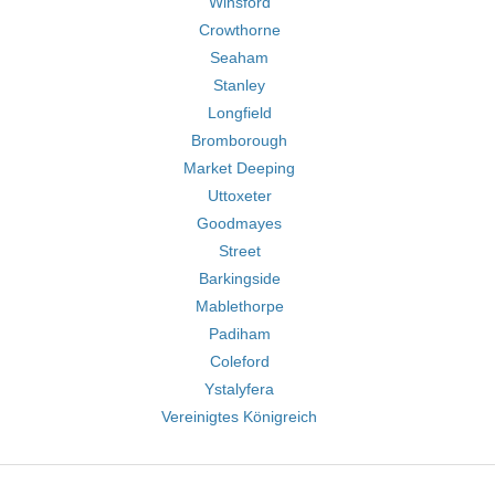
Winsford
Crowthorne
Seaham
Stanley
Longfield
Bromborough
Market Deeping
Uttoxeter
Goodmayes
Street
Barkingside
Mablethorpe
Padiham
Coleford
Ystalyfera
Vereinigtes Königreich