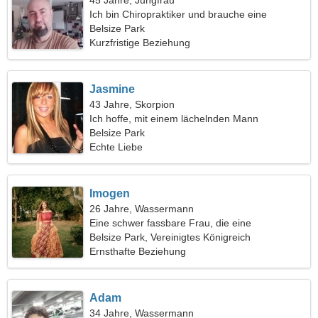
45 Jahre, Jungfrau
Ich bin Chiropraktiker und brauche eine
fantastische Frau
Belsize Park
Kurzfristige Beziehung
Jasmine
43 Jahre, Skorpion
Ich hoffe, mit einem lächelnden Mann
auszugehen
Belsize Park
Echte Liebe
Imogen
26 Jahre, Wassermann
Eine schwer fassbare Frau, die eine
leidenschaftliche Beziehung sucht
Belsize Park, Vereinigtes Königreich
Ernsthafte Beziehung
Adam
34 Jahre, Wassermann