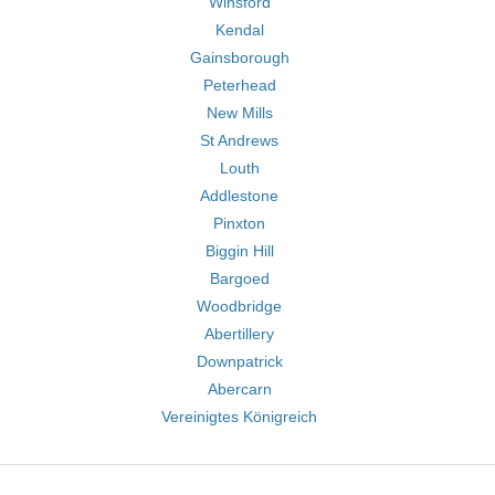
Winsford
Kendal
Gainsborough
Peterhead
New Mills
St Andrews
Louth
Addlestone
Pinxton
Biggin Hill
Bargoed
Woodbridge
Abertillery
Downpatrick
Abercarn
Vereinigtes Königreich