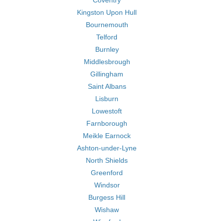
Coventry
Kingston Upon Hull
Bournemouth
Telford
Burnley
Middlesbrough
Gillingham
Saint Albans
Lisburn
Lowestoft
Farnborough
Meikle Earnock
Ashton-under-Lyne
North Shields
Greenford
Windsor
Burgess Hill
Wishaw